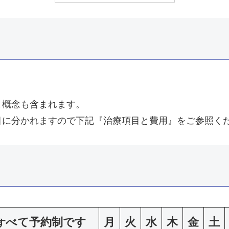
と概念も含まれます。
目に分かれますので下記『治療項目と費用』をご参照く
べて予約制です
月
火
水
木
金
土
す