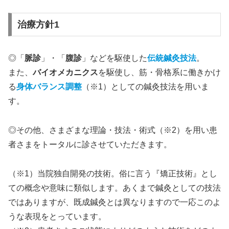
治療方針1
◎「
脈診
」・「
腹診
」などを駆使した
伝統鍼灸技法
。
また、
バイオメカニクス
を駆使し、筋・骨格系に働きかけ
る
身体バランス調整
（※1）としての鍼灸技法を用いま
す。
◎その他、さまざまな理論・技法・術式（※2）を用い患
者さまをトータルに診させていただきます。
（※1）当院独自開発の技術。俗に言う『矯正技術』とし
ての概念や意味に類似します。あくまで鍼灸としての技法
ではありますが、既成鍼灸とは異なりますので一応このよ
うな表現をとっています。